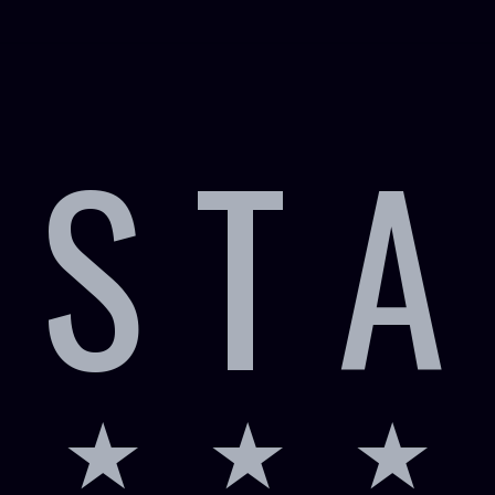
 S T A
 ★ ★ ★